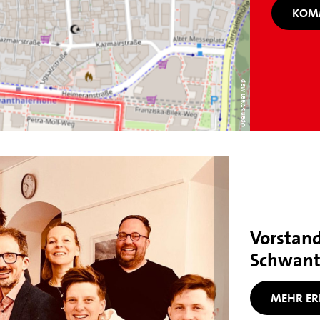
KOMM
Open Street Map
Vorstand
Schwant
MEHR ER