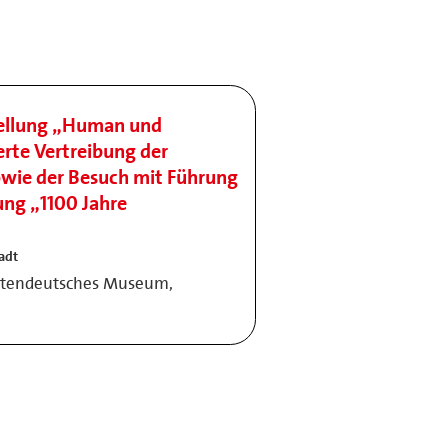
ellung „Human und
erte Vertreibung der
owie der Besuch mit Führung
ung „1100 Jahre
adt
detendeutsches Museum,