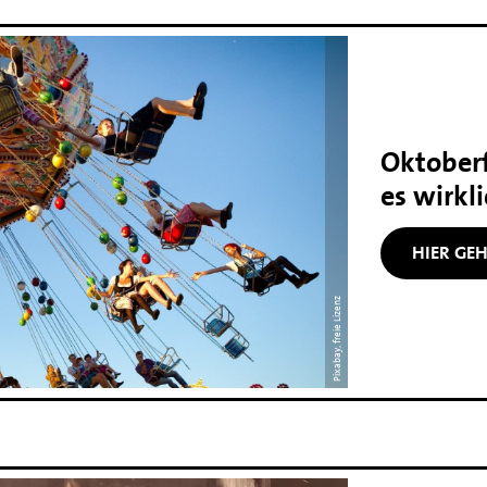
Oktoberf
es wirkl
HIER GEH
Pixabay, freie Lizenz